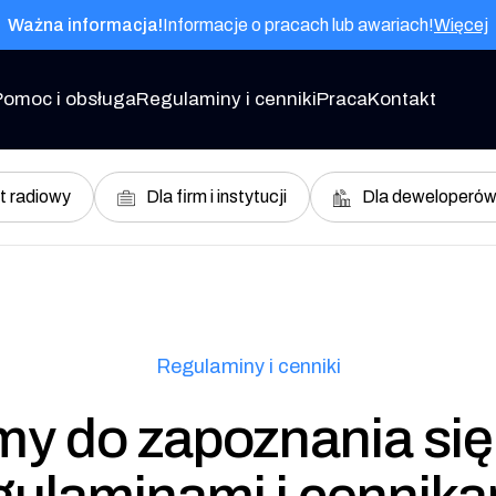
Ważna informacja!
Informacje o pracach lub awariach!
Więcej
Pomoc i obsługa
Regulaminy i cenniki
Praca
Kontakt
t radiowy
Dla firm i instytucji
Dla deweloperó
Regulaminy i cenniki
y do zapoznania się