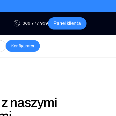
Panel klienta
888 777 959
w
Konfigurator
 z naszymi