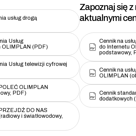
Zapoznaj się z
aktualnymi cen
ia usług drogą
nia Usług
Cennik na usłu
ch OLIMPLAN (PDF)
do Internetu 
podstawowy, 
a Usług telewizji cyfrowej
Cennik na usłu
OLIMPLAN (ob
i POLEĆ OLIMPLAN
dowy, PDF)
Cennik standa
dodatkowych 
i PRZEJDŹ DO NAS
diowy i światłowodowy,