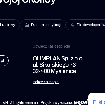
t radiowy
Dla firm i instytucji
Dla deweloperó
Odwiedź nas osobiście
OLIMPLAN Sp. z o.o.
.pl
ul. Sikorskiego 73
32-400 Myślenice
Pokaż na mapie
Pliki
Projekt i wykonanie:
AN. All rights reserved.