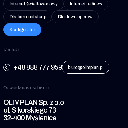
Internet światłowodowy
Internet radiowy
Dla firm i instytucji
Dla deweloperów
Konfigurator
Kontakt
+48 888 777 959
biuro@olimplan.pl
Odwiedź nas osobiście
OLIMPLAN Sp. z o.o.
ul. Sikorskiego 73
32-400 Myślenice