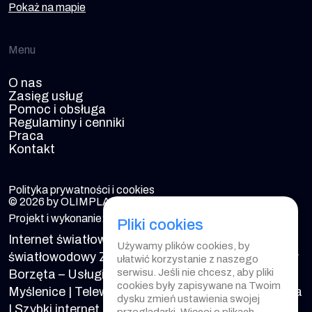
Pokaż na mapie
Menu
O nas
Zasięg usług
Pomoc i obsługa
Regulaminy i cenniki
Praca
Kontakt
Polityka prywatności i cookies
© 2026 by OLIMPLAN. All rights reserved.
Projekt i wykonanie:
Pliki cookies
Internet światłowodowy Brzączowice
|
Internet
Używamy plików cookies, by
światłowodowy Zakliczyn
|
Internet światłowodowy
ułatwić korzystanie z naszego
serwisu. Jeśli nie chcesz, aby pliki
Borzęta – Usługi światłowodowe
|
Telewizja
cookies były zapisywane na Twoim
Myślenice
|
Telewizja Dobczyce
|
Telewizja Borzęta
dysku zmień ustawienia swojej
|
Szybki internet Myślenice – Dostawca internetu
|