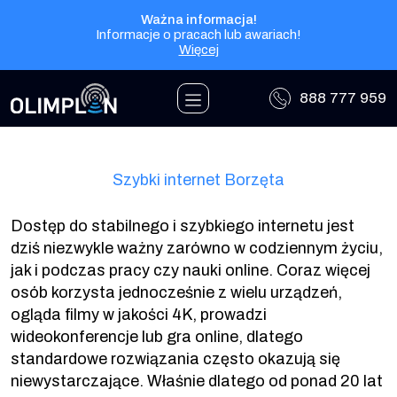
Przejdź do treści
Ważna informacja!
Informacje o pracach lub awariach!
Więcej
888 777 959
Szybki internet Borzęta
Dostęp do stabilnego i szybkiego internetu jest
dziś niezwykle ważny zarówno w codziennym życiu,
jak i podczas pracy czy nauki online. Coraz więcej
osób korzysta jednocześnie z wielu urządzeń,
ogląda filmy w jakości 4K, prowadzi
wideokonferencje lub gra online, dlatego
standardowe rozwiązania często okazują się
niewystarczające. Właśnie dlatego od ponad 20 lat