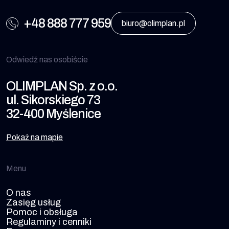
+48 888 777 959
biuro@olimplan.pl
Odwiedź nas osobiście
OLIMPLAN Sp. z o.o.
ul. Sikorskiego 73
32-400 Myślenice
Pokaż na mapie
Menu
O nas
Zasięg usług
Pomoc i obsługa
Regulaminy i cenniki