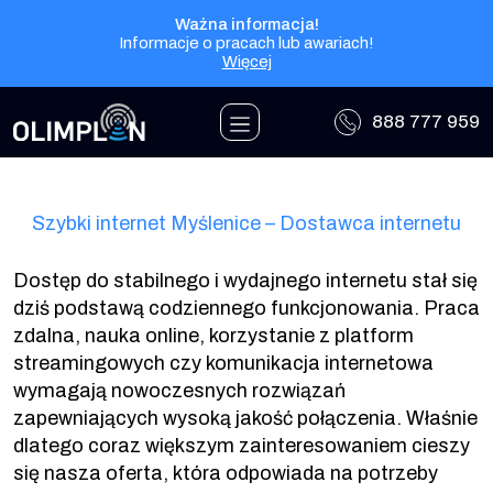
Przejdź do treści
Ważna informacja!
Informacje o pracach lub awariach!
Więcej
888 777 959
Szybki internet Myślenice – Dostawca internetu
Dostęp do stabilnego i wydajnego internetu stał się
dziś podstawą codziennego funkcjonowania. Praca
zdalna, nauka online, korzystanie z platform
streamingowych czy komunikacja internetowa
wymagają nowoczesnych rozwiązań
zapewniających wysoką jakość połączenia. Właśnie
dlatego coraz większym zainteresowaniem cieszy
się nasza oferta, która odpowiada na potrzeby