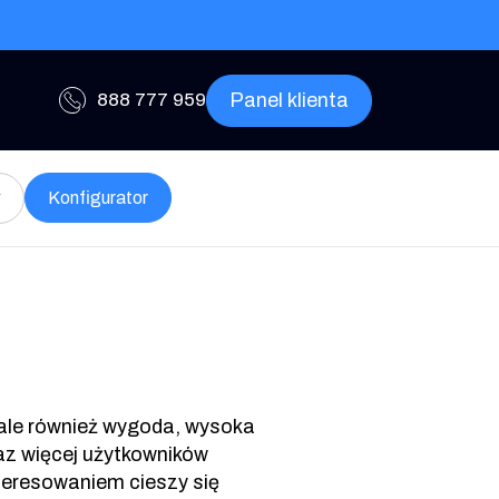
Panel klienta
888 777 959
w
Konfigurator
 ale również wygoda, wysoka
az więcej użytkowników
teresowaniem cieszy się