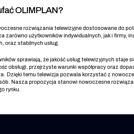
aufać OLIMPLAN?
zesne rozwiązania telewizyjne dostosowane do potr
ca zarówno użytkowników indywidualnych, jak i firmy, i
 oraz stabilnych usług.
ków sprawiają, że jakość usług telewizyjnych staje s
kość obsługi, przejrzyste warunki współpracy oraz dop
ta. Dzięki temu telewizja pozwala korzystać z nowocz
sób. Nasza propozycja stanowi nowoczesne rozwiąza
o rynku.