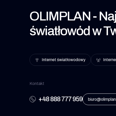
OLIMPLAN - Naj
światłowód w Tw
Internet światłowodowy
Interne
Kontakt
+48 888 777 959
biuro@olimplan