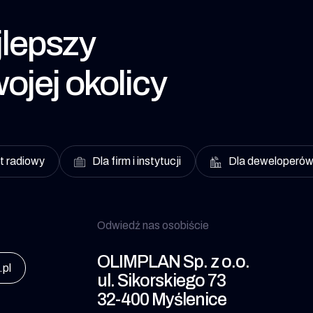
lepszy
ojej okolicy
t radiowy
Dla firm i instytucji
Dla deweloperó
Odwiedź nas osobiście
OLIMPLAN Sp. z o.o.
.pl
ul. Sikorskiego 73
32-400 Myślenice