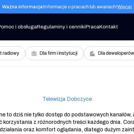
Ważna informacja!
Informacje o pracach lub awariach!
Więcej
Pomoc i obsługa
Regulaminy i cenniki
Praca
Kontakt
t radiowy
Dla firm i instytucji
Dla deweloperó
Telewizja Dobczyce
ne to dziś nie tylko dostęp do podstawowych kanałów,
ć korzystania z różnorodnych treści każdego dnia. Cor
działania oraz komfort oglądania, dlatego dużym zain