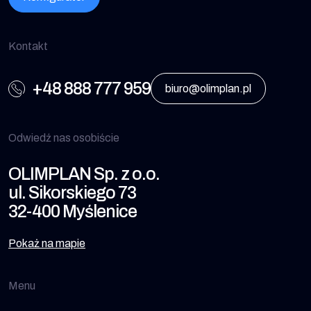
Kontakt
+48 888 777 959
biuro@olimplan.pl
Odwiedź nas osobiście
OLIMPLAN Sp. z o.o.
ul. Sikorskiego 73
32-400 Myślenice
Pokaż na mapie
Menu