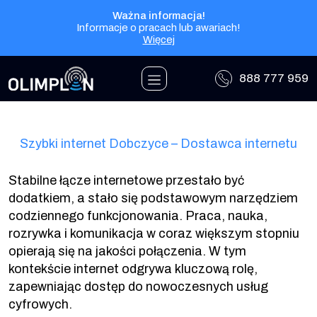
Przejdź do treści
Ważna informacja!
Informacje o pracach lub awariach!
Więcej
888 777 959
Szybki internet Dobczyce – Dostawca internetu
Stabilne łącze internetowe przestało być
dodatkiem, a stało się podstawowym narzędziem
codziennego funkcjonowania. Praca, nauka,
rozrywka i komunikacja w coraz większym stopniu
opierają się na jakości połączenia. W tym
kontekście internet odgrywa kluczową rolę,
zapewniając dostęp do nowoczesnych usług
cyfrowych.