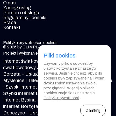
O nas
Zasięg usług
Pomoc i obsługa
Regulaminy i cenniki
Praca
Kontakt
Polityka prywatności i cookies
© 2026 by OLIMPLAN. All rights reserved.
Projekt i wykonanie:
Pliki cookies
Internet światłowodowy Brzączowice
|
Internet
Używamy plików cookies, by
światłowodowy Zakliczyn
|
Internet światłowodowy
ułatwić korzystanie z naszego
serwisu. Jeśli nie chcesz, aby pliki
Borzęta – Usługi światłowodowe
|
Telewizja
cookies były zapisywane na Twoim
Myślenice
|
Telewizja Dobczyce
|
Telewizja Borzęta
dysku zmień ustawienia swojej
|
Szybki internet Myślenice – Dostawca internetu
|
przeglądarki. Więcej o plikach
cookies znajdziesz na stronie
Szybki internet Dobczyce – Dostawca internetu
|
Polityki prywatności
.
Internet Bysina – Dostawca internetu
|
Szybki
internet Borzęta
|
Internet światłowodowy
Zamknij
Dobczyce – Usługi światłowodowe