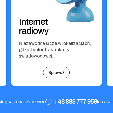
Internet
radiowy
Niezawodne łącze w lokalizacjach,
gdzie brak infrastruktury
światłowodowej.
Sprawdź
+48 888 777 959
sług w jedną. Zadzwoń
lub sko