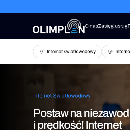
Przejdź do treści
O nas
Zasięg usług
Internet światłowodowy
Interne
Internet Światłowodowy
Postaw na niezawo
i prędkość! Internet