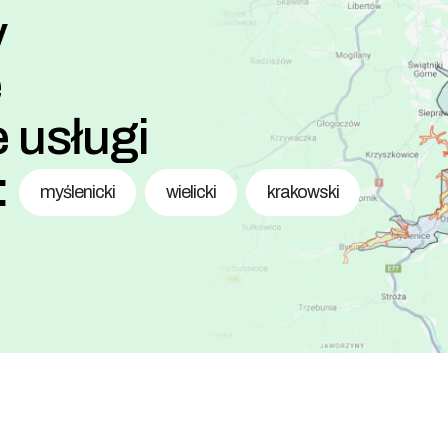
y
e
 usługi
:
myślenicki
wielicki
krakowski