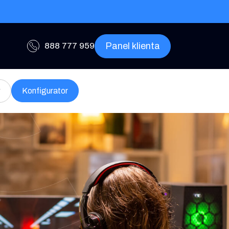
Panel klienta
888 777 959
w
Konfigurator