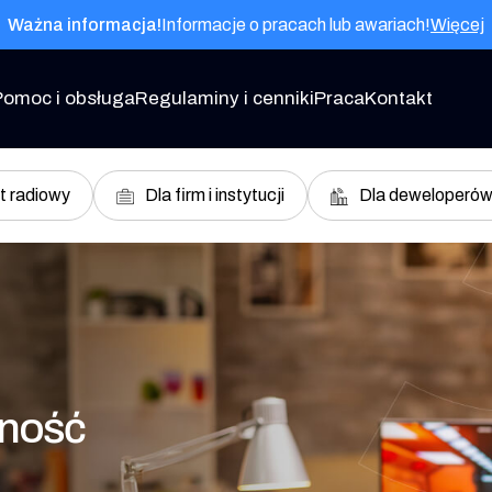
Ważna informacja!
Informacje o pracach lub awariach!
Więcej
Pomoc i obsługa
Regulaminy i cenniki
Praca
Kontakt
t radiowy
Dla firm i instytucji
Dla deweloperó
dność